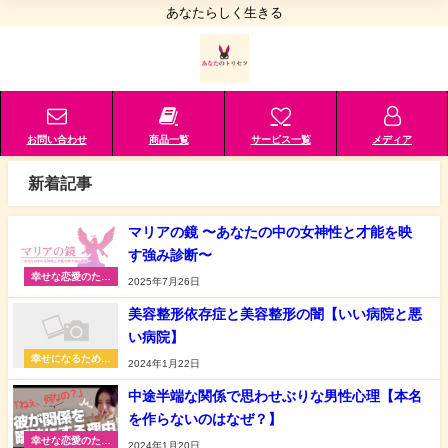
あなたらしく生きる
お問い合わせ
商品一覧
サービス一覧
メディア
新着記事
マリアの鏡 〜あなたの中の女神性と才能を映
す強み診断〜
幸せな恋愛のため
2025年7月26日
に
美容整形依存症と美容整形の闇【いい病院と悪
い病院】
幸せになるための
2024年1月22日
人生相談
中途半端な関係で思わせぶりな男性心理【本名
を作らないのはなぜ？】
幸せな恋愛のため
2024年1月20日