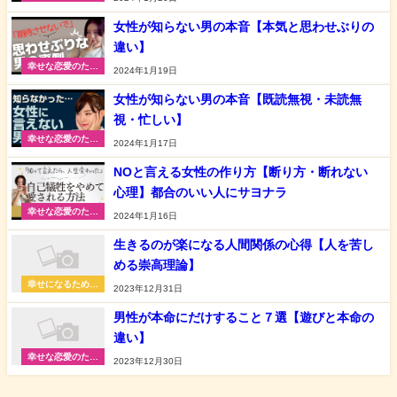
に
女性が知らない男の本音【本気と思わせぶりの
違い】
幸せな恋愛のため
2024年1月19日
に
女性が知らない男の本音【既読無視・未読無
視・忙しい】
幸せな恋愛のため
2024年1月17日
に
NOと言える女性の作り方【断り方・断れない
心理】都合のいい人にサヨナラ
幸せな恋愛のため
2024年1月16日
に
生きるのが楽になる人間関係の心得【人を苦し
める崇高理論】
幸せになるための
2023年12月31日
人生相談
男性が本命にだけすること７選【遊びと本命の
違い】
幸せな恋愛のため
2023年12月30日
に